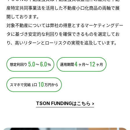
産特定共同事業法を活用した不動産小口化商品の両軸で展
開しております。
対象不動産については弊社の得意とするマーケティングデー
タに基づき安定的な利回りを確保できるものを選定してお
り、高いリターンとローリスクの実現を追及しています。
5.0
6.0
4
12
想定利回り
〜
%
運用期間
ヶ月〜
ヶ月
10
スマホで完結 1口
万円から
TSON FUNDINGはこちら