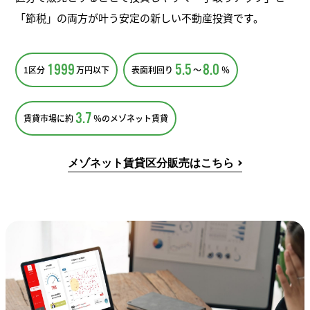
「節税」の両方が叶う安定の新しい不動産投資です。
1999
5.5
8.0
1区分
万円以下
表面利回り
～
％
3.7
賃貸市場に約
％のメゾネット賃貸
メゾネット賃貸区分販売はこちら