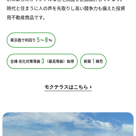
時代と住まうに人の声を先取りし高い競争力も備えた投資
用不動産商品です。
5
8
東京圏で利回り
〜
%
3
1
全棟 劣化対策等級
（最高等級）取得
新築
棟売
モクテラスはこちら