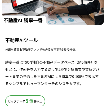
不動産AI 勝率一番
不動産AIツール
分譲も賃貸も不動産ファンドも必要な市場を5秒で分析。
勝率一番はTSON独自の不動産データベース（約5億件）を
もとに、住所等を入力するだけで5秒で分譲事業や賃貸アパ
ート事業の見通しを不動産AIによる勝率で0-100％で表示す
るシンプルでヒューマンタッチのシステムです。
5
億
ビッグデータ
件以上