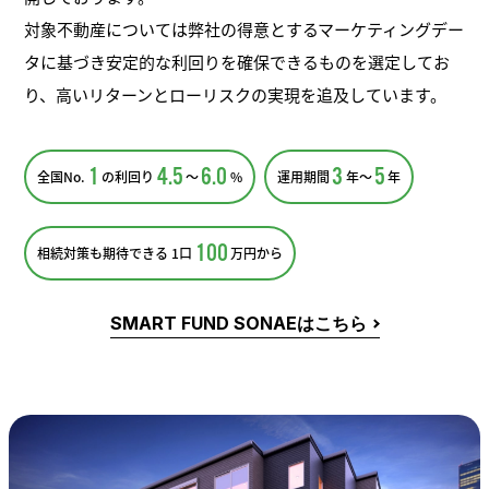
対象不動産については弊社の得意とするマーケティングデー
タに基づき安定的な利回りを確保できるものを選定してお
り、高いリターンとローリスクの実現を追及しています。
1
4.5
6.0
3
5
全国No.
の利回り
〜
%
運用期間
年〜
年
100
相続対策も期待できる 1口
万円から
SMART FUND SONAEはこちら