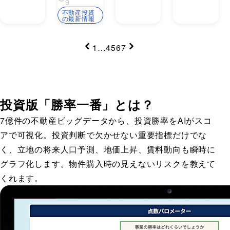
9
不動産投資
の最新情報
1
…
4
5
6
7
投資版「勝率一番」とは？
7億件の不動産ビッグデータから、投資勝率をAIがスコ
アで可視化。投資判断で欠かせない重要指標だけでな
く、立地の将来人口予測、地価上昇、賃料動向も瞬時に
グラフ化します。物件購入時の見えないリスクを教えて
くれます。