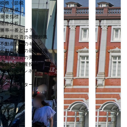
税務・節税
資産形成
重要指標
物件分析
勝率一番とは？
不動産投資の基礎知識
不動産投資のキホン
不動産投資の最新情報
不動産投資の実際
相続と不動産投資
TSONチャンネル
人気記事
データセンター