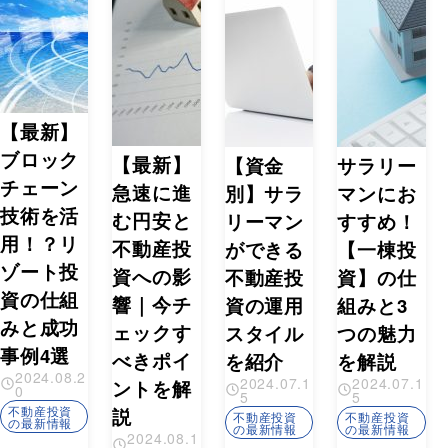
【最新】
ブロック
【最新】
【資金
サラリー
チェーン
急速に進
別】サラ
マンにお
技術を活
む円安と
リーマン
すすめ！
用！？リ
不動産投
ができる
【一棟投
ゾート投
資への影
不動産投
資】の仕
資の仕組
響｜今チ
資の運用
組みと3
みと成功
ェックす
スタイル
つの魅力
事例4選
べきポイ
を紹介
を解説
2024.08.2
2024.07.1
2024.07.1
ントを解
0
5
5
不動産投資
説
不動産投資
不動産投資
の最新情報
の最新情報
の最新情報
2024.08.1