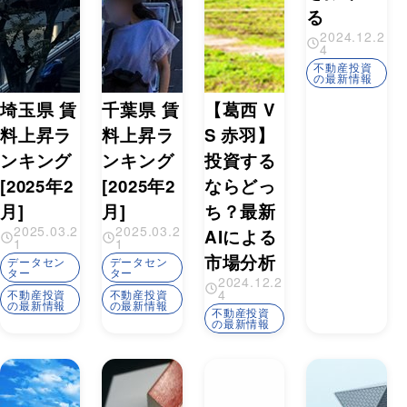
る
2024.12.2
4
不動産投資
の最新情報
埼玉県 賃
千葉県 賃
【葛西 V
料上昇ラ
料上昇ラ
S 赤羽】
ンキング
ンキング
投資する
[2025年2
[2025年2
ならどっ
月]
月]
ち？最新
2025.03.2
2025.03.2
AIによる
1
1
市場分析
データセン
データセン
ター
ター
2024.12.2
4
不動産投資
不動産投資
の最新情報
の最新情報
不動産投資
の最新情報