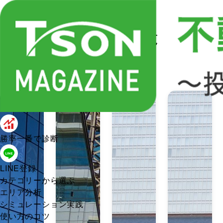
不動産投資の最新情報 一覧
全
76
件中（
61〜72
件を表示）
勝率一番で診断
LINE登録
カテゴリーから選ぶ
エリア分析
シミュレーション実践
使い方のコツ