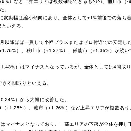
4.26%）など上昇エリアは複数確認できるものの、桶川市（-8
した。
ピークに変動幅は縮小傾向にあり、全体として±1%前後での落
果といえる。
25年3月以降ほぼ一貫して小幅プラスまたはゼロ付近での安定
1.75%）、狭山市（+1.37%）、飯能市（+1.35%）が
市（-1.43%）はマイナスとなっているが、全体としては4間
認できる間取りといえる。
-0.24%）から大幅に改善した。
島市（+1.28%）、蕨市（+1.26%）など上昇エリアが複数
.39%）はマイナスとなっており、一部エリアの下落が全体を押