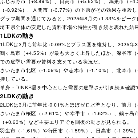
ふじみ野市（+8.89%）、日高市（+5.63%）、鴻巣市（+
（-3.92%）、入間市（-3.77%）の下落がその効果を相殺
グラフ期間を通じてみると、2025年8月の+1.33%を
埼玉県全体の安定した賃料市場の特性が引き続き表れた結
1LDKの動き
1LDKは3月も前年比+0.09%とプラス圏を維持し、20
鶴ヶ島市（+4.55%）が最も大きく上昇したほか、深谷市（+
での底堅い需要が賃料を支えている状況だ。
さいたま市北区（-1.09%）や志木市（-1.10%）、北本
持している。
単身・DINKS層を中心とした需要の底堅さが引き続き確
2LDKの動き
2LDKは3月に前年比-0.01%とほぼゼロ水準となり、前月（
さいたま市桜区（+2.61%）や幸手市（+1.52%）、鶴ヶ
（+0.63%）など主要エリアでも回復の動きが見られる。
羽生市（-1.61%）や行田市（-1.59%）、日高市（-1