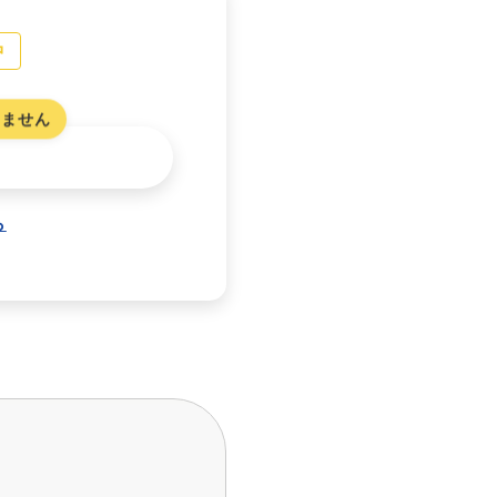
中
しません
ら