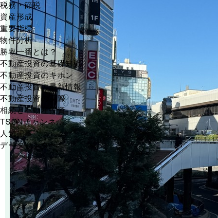
税務・節税
資産形成
重要指標
物件分析
勝率一番とは？
不動産投資の基礎知識
不動産投資のキホン
不動産投資の最新情報
不動産投資の実際
相続と不動産投資
TSONチャンネル
人気記事
データセンター