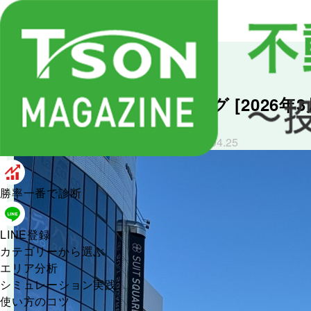
データセンター
不動産投資の最新情報
埼玉県 賃料上昇ランキング [2026
#埼玉県
#統計
#賃料上昇
投稿日：
更新日：
2026.04.25
2026.04.25
勝率一番で診断
LINE登録
カテゴリーから選ぶ
エリア分析
シミュレーション実践
使い方のコツ