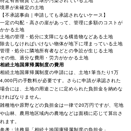
特定有害物質で土壌が汚染されている土地
境界が未確定の土地
【不承認事由｜申請しても承認されないケース】
一定の勾配・高さの崖があって、管理に多額のコストが
かかる土地
土地の管理・処分に支障になる構造物などある土地
除去しなければいけない物体が地下に埋まっている土地
管理・処分に隣地所有者などとの争訟が生じる土地
その他、過分な費用・労力がかかる土地
相続土地国庫帰属制度の費用
相続土地国庫帰属制度の申請には、土地1筆当たり1万
4,000円の手数料が必要です。さらに申請が承認された
場合には、土地の用途ごとに定められた負担金を納めな
ければなりません。
雑種地や原野などの負担金は一律で20万円ですが、宅地
や山林、農用地区域内の農地などは面積に応じて算出さ
れます。
参考：法務局「
相続土地国庫帰属制度の負担金
」