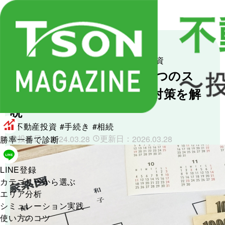
不動産投資の基礎知識
相続と不動産投資
【相続】手続きに必要な4つのス
テップと期限・トラブル対策を解
説
#不動産投資
#手続き
#相続
投稿日：
更新日：
2024.03.28
2026.03.28
勝率一番で診断
LINE登録
カテゴリーから選ぶ
エリア分析
シミュレーション実践
使い方のコツ