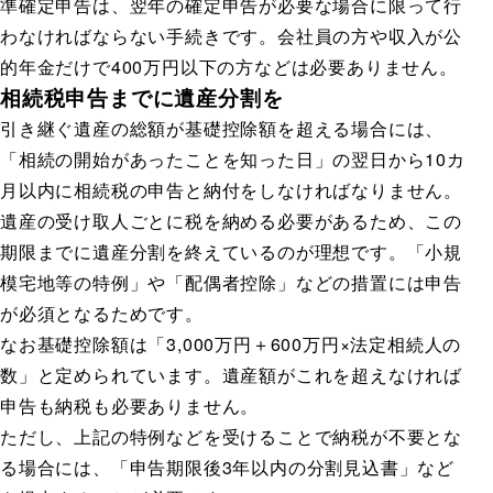
準確定申告は、翌年の確定申告が必要な場合に限って行
わなければならない手続きです。会社員の方や収入が公
的年金だけで400万円以下の方などは必要ありません。
相続税申告までに遺産分割を
引き継ぐ遺産の総額が基礎控除額を超える場合には、
「相続の開始があったことを知った日」の翌日から10カ
月以内に相続税の申告と納付をしなければなりません。
遺産の受け取人ごとに税を納める必要があるため、この
期限までに遺産分割を終えているのが理想です。「小規
模宅地等の特例」や「配偶者控除」などの措置には申告
が必須となるためです。
なお基礎控除額は「3,000万円＋600万円×法定相続人の
数」と定められています。遺産額がこれを超えなければ
申告も納税も必要ありません。
ただし、上記の特例などを受けることで納税が不要とな
る場合には、「申告期限後3年以内の分割見込書」など